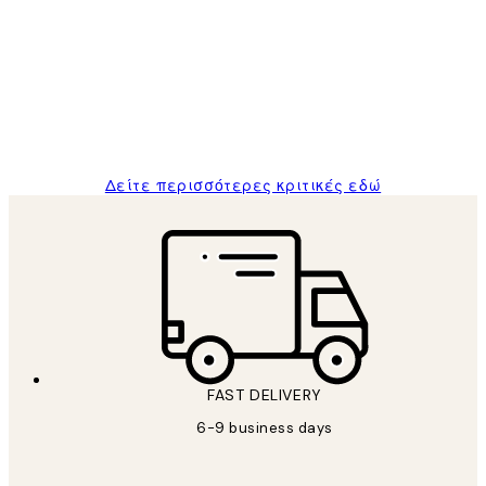
Πελατών
The quality of the posters was excellent
and the package was delivered on time.
1 Απρ
ΠΑΝΑΓΙΩΤΗΣ Κ
Δείτε περισσότερες κριτικές εδώ
FAST DELIVERY
6-9 business days