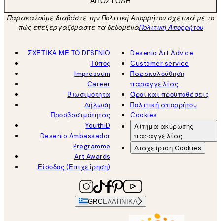
ΑΠΟΣΤΟΛΉ
Παρακαλούμε διαβάστε την Πολιτική Απορρήτου σχετικά με το
πώς επεξεργαζόμαστε τα δεδομένα
Πολιτική Απορρήτου
ΣΧΕΤΙΚΑ ΜΕ ΤΟ DESENIO
Desenio Art Advice
Τύπος
Customer service
Impressum
Παρακολούθηση
Career
παραγγελίας
Βιωσιμότητα
Όροι και προϋποθέσεις
Δήλωση
Πολιτική απορρήτου
Προσβασιμότητας
Cookies
YouthiD
Αίτημα ακύρωσης
Desenio Ambassador
παραγγελίας
Programme
Διαχείριση Cookies
Art Awards
Είσοδος (Επιχείρηση)
GRC
ΕΛΛΗΝΙΚΆ