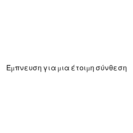
-40%
Mistscape Πακέτο με Poste
Από 39,51 €
65,85 €
Έμπνευση για μια έτοιμη σύνθεση