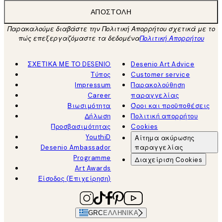
ΑΠΟΣΤΟΛΉ
Παρακαλούμε διαβάστε την Πολιτική Απορρήτου σχετικά με το
πώς επεξεργαζόμαστε τα δεδομένα
Πολιτική Απορρήτου
ΣΧΕΤΙΚΑ ΜΕ ΤΟ DESENIO
Desenio Art Advice
Τύπος
Customer service
Impressum
Παρακολούθηση
Career
παραγγελίας
Βιωσιμότητα
Όροι και προϋποθέσεις
Δήλωση
Πολιτική απορρήτου
Προσβασιμότητας
Cookies
YouthiD
Αίτημα ακύρωσης
Desenio Ambassador
παραγγελίας
Programme
Διαχείριση Cookies
Art Awards
Είσοδος (Επιχείρηση)
GRC
ΕΛΛΗΝΙΚΆ