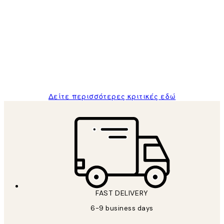
Επαληθευμένος αγοραστής
Κριτικές
Πελατών
The quality of the posters was excellent
and the package was delivered on time.
1 Απρ
ΠΑΝΑΓΙΩΤΗΣ Κ
Δείτε περισσότερες κριτικές εδώ
FAST DELIVERY
6-9 business days