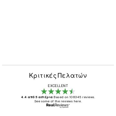
50%*
ale Poster
Lake Como Poster
Από 9,98 €
19,95 €
Κριτικές Πελατών
EXCELLENT
4.4 από 5 αστέρια
Based on 108345 reviews.
See some of the reviews here.