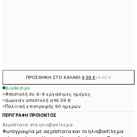
40x50 cm
27,
16,2
50x70 cm
32,
24,5
70x100 cm
Frame
options
ΠΡΟΣΘΉΚΗ ΣΤΟ ΚΑΛΆΘΙ
-
9,98 €
19,95 €
Διαθέσιμο
Αποστολή σε 6-9 εργάσιμες ημέρες
Δωρεάν αποστολή από 59 €
Πολιτική επιστροφής 90 ημερών
ΠΕΡΙΓΡΑΦΉ ΠΡΟΪΌΝΤΟΣ
Αερόστατα στο ηλιοβασίλεμα
Φωτογραφία με αερόστατα και το ηλιοβασίλεμα