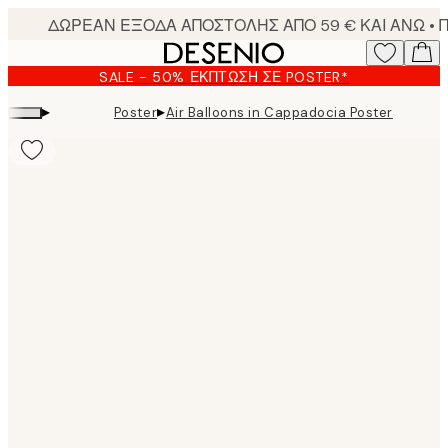
Skip
to
main
SALE - 50% ΈΚΠΤΩΣΗ ΣΕ POSTER*
content.
▸
▸
Poster
Air Balloons in Cappadocia Poster
Product
images