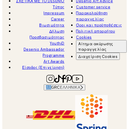
ΣΧΕΤΙΚΑ ΜΕ ΤΟ DESENIO
Desenio Art Advice
Τύπος
Customer service
Impressum
Παρακολούθηση
Career
παραγγελίας
Βιωσιμότητα
Όροι και προϋποθέσεις
Δήλωση
Πολιτική απορρήτου
Προσβασιμότητας
Cookies
YouthiD
Αίτημα ακύρωσης
Desenio Ambassador
παραγγελίας
Programme
Διαχείριση Cookies
Art Awards
Είσοδος (Επιχείρηση)
GRC
ΕΛΛΗΝΙΚΆ