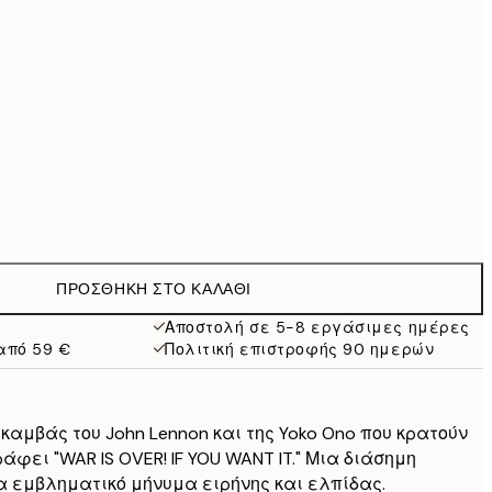
69,30 €
99 €
118,30 €
169 €
363,30 €
519 €
Χωρίς κορνίζα
ΠΡΟΣΘΉΚΗ ΣΤΟ ΚΑΛΆΘΙ
Αποστολή σε 5-8 εργάσιμες ημέρες
από 59 €
Πολιτική επιστροφής 90 ημερών
αμβάς του John Lennon και της Yoko Ono που κρατούν
άφει "WAR IS OVER! IF YOU WANT IT." Μια διάσημη
 εμβληματικό μήνυμα ειρήνης και ελπίδας.