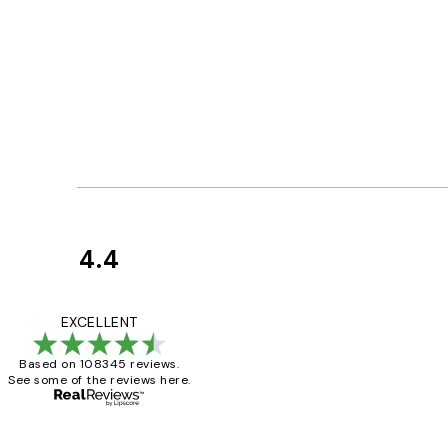
4.4
Κριτικές
Πελατών
The quality of the 
EXCELLENT
Based on 108345 reviews.
See some of the reviews here.
1 Απρ
ΠΑΝΑΓΙΩΤΗΣ Κ