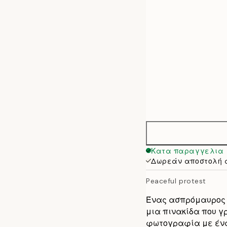
50x70 cm
70x100 cm
100x140 cm
Κατα παραγγελια
Δωρεάν αποστολή 
Peaceful protest
Ένας ασπρόμαυρος κ
μια πινακίδα που γρ
φωτογραφία με ένα