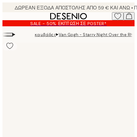
Skip
to
main
SALE - 50% ΈΚΠΤΩΣΗ ΣΕ POSTER*
content.
▸
▸
καμβάδες
Van Gogh - Starry Night Over the Rh
Product
images