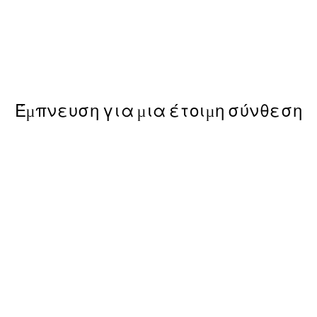
50%*
Kamisaka Sekka - A Thousand
ε Poster
Από 9,98 €
19,95 €
Έμπνευση για μια έτοιμη σύνθεση