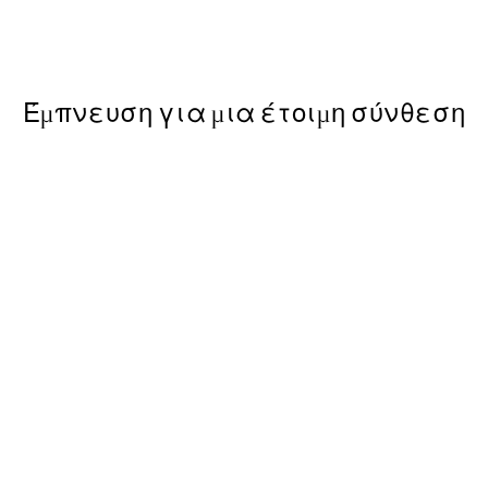
Shifting Sands Πακέτο με P
Από 26,34 €
43,90 €
Έμπνευση για μια έτοιμη σύνθεση