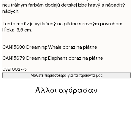
neutrálnym farbám dodajú detskej izbe hravý a nápaditý
nádych.
Tento motív je vytlačený na plátne s rovným povrchom.
Hĺbka: 3,5 cm.
CAN15680 Dreaming Whale obraz na plátne
CAN15679 Dreaming Elephant obraz na plátne
CSET0027-5
Μάθετε περισσότερα για τα προϊόντα μας
Άλλοι αγόρασαν