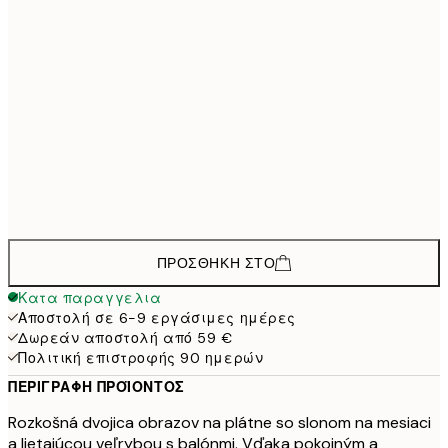
50x70 cm
1
133,5
30x40 cm - Μαύρη κορνίζα
1
208,5
50x70 cm - Μαύρη κορνίζα
2
148,5
30x40 cm - Δρύινη κορνίζα
1
223,5
50x70 cm - Δρύινη κορνίζα
2
ΠΡΟΣΘΉΚΗ ΣΤΟ
Κατα παραγγελια
Αποστολή σε 6-9 εργάσιμες ημέρες
Δωρεάν αποστολή από 59 €
Πολιτική επιστροφής 90 ημερών
ΠΕΡΙΓΡΑΦΉ ΠΡΟΪΌΝΤΟΣ
Rozkošná dvojica obrazov na plátne so slonom na mesiaci
a lietajúcou veľrybou s balónmi. Vďaka pokojným a