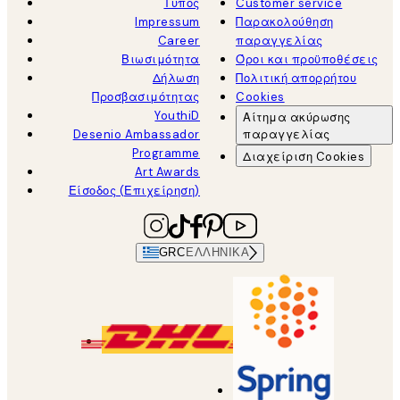
Τύπος
Customer service
Impressum
Παρακολούθηση
Career
παραγγελίας
Βιωσιμότητα
Όροι και προϋποθέσεις
Δήλωση
Πολιτική απορρήτου
Προσβασιμότητας
Cookies
YouthiD
Αίτημα ακύρωσης
Desenio Ambassador
παραγγελίας
Programme
Διαχείριση Cookies
Art Awards
Είσοδος (Επιχείρηση)
GRC
ΕΛΛΗΝΙΚΆ