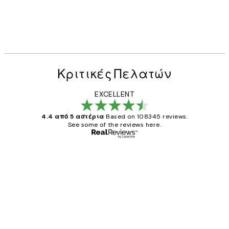
Κριτικές Πελατών
EXCELLENT
4.4 από 5 αστέρια
Based on 108345 reviews.
See some of the reviews here.
Επαληθευμένος αγοραστής
Κριτικές
Πελατών
The quality of the posters was excellent
and the package was delivered on time.
1 Απρ
ΠΑΝΑΓΙΩΤΗΣ Κ