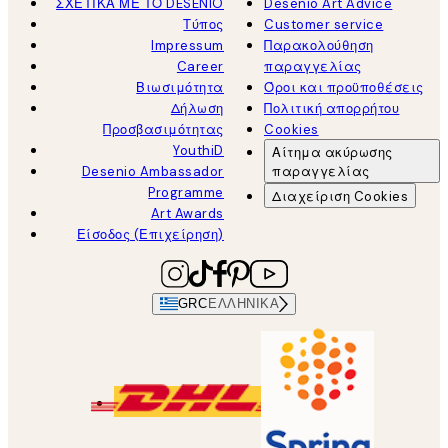
ΣΧΕΤΙΚΑ ΜΕ ΤΟ DESENIO
Desenio Art Advice
Τύπος
Customer service
Impressum
Παρακολούθηση
Career
παραγγελίας
Βιωσιμότητα
Όροι και προϋποθέσεις
Δήλωση
Πολιτική απορρήτου
Προσβασιμότητας
Cookies
YouthiD
Αίτημα ακύρωσης
Desenio Ambassador
παραγγελίας
Programme
Διαχείριση Cookies
Art Awards
Είσοδος (Επιχείρηση)
GRC
ΕΛΛΗΝΙΚΆ