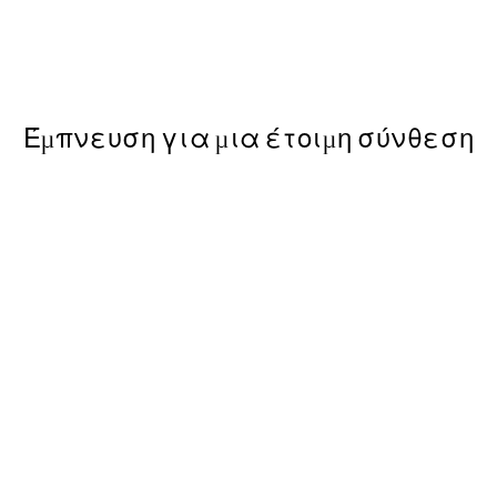
Kamisaka Sekka - A Thousand
ε Poster
Από 9,98 €
19,95 €
Έμπνευση για μια έτοιμη σύνθεση