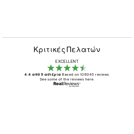
Κριτικές Πελατών
EXCELLENT
4.4 από 5 αστέρια
Based on 108345 reviews.
See some of the reviews here.
Επαληθευμένος αγοραστής
Κριτικές
Πελατών
The quality of the posters was excellent
and the package was delivered on time.
1 Απρ