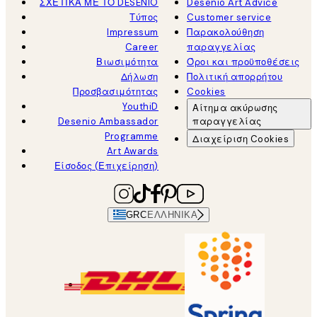
ΣΧΕΤΙΚΑ ΜΕ ΤΟ DESENIO
Desenio Art Advice
Τύπος
Customer service
Impressum
Παρακολούθηση
Career
παραγγελίας
Βιωσιμότητα
Όροι και προϋποθέσεις
Δήλωση
Πολιτική απορρήτου
Προσβασιμότητας
Cookies
YouthiD
Αίτημα ακύρωσης
Desenio Ambassador
παραγγελίας
Programme
Διαχείριση Cookies
Art Awards
Είσοδος (Επιχείρηση)
GRC
ΕΛΛΗΝΙΚΆ