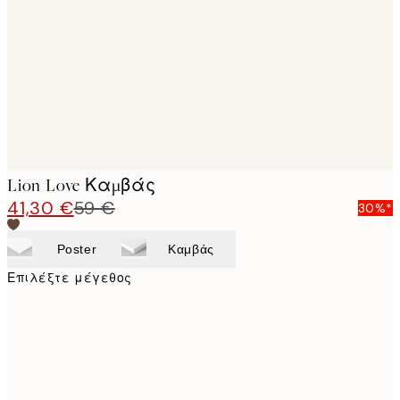
images
Lion Love Καμβάς
41,30 €
59 €
30%*
Poster
Καμβάς
Επιλέξτε μέγεθος