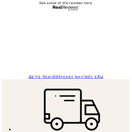
See some of the reviews here.
Επαληθευμένος αγοραστής
Κριτικές
Πελατών
The quality of the posters was excellent
and the package was delivered on time.
1 Απρ
ΠΑΝΑΓΙΩΤΗΣ Κ
Δείτε περισσότερες κριτικές εδώ