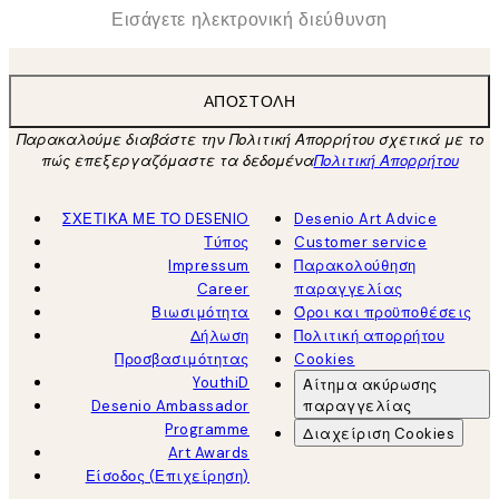
*
Ηλεκτρονική Διεύθυνση
ΑΠΟΣΤΟΛΉ
Παρακαλούμε διαβάστε την Πολιτική Απορρήτου σχετικά με το
πώς επεξεργαζόμαστε τα δεδομένα
Πολιτική Απορρήτου
ΣΧΕΤΙΚΑ ΜΕ ΤΟ DESENIO
Desenio Art Advice
Τύπος
Customer service
Impressum
Παρακολούθηση
Career
παραγγελίας
Βιωσιμότητα
Όροι και προϋποθέσεις
Δήλωση
Πολιτική απορρήτου
Προσβασιμότητας
Cookies
YouthiD
Αίτημα ακύρωσης
Desenio Ambassador
παραγγελίας
Programme
Διαχείριση Cookies
Art Awards
Είσοδος (Επιχείρηση)