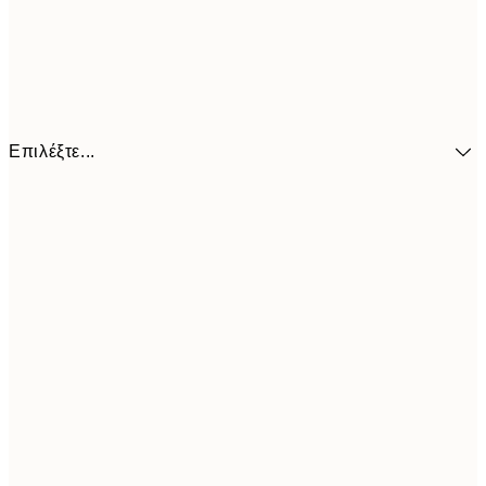
Επιλέξτε...
41,3