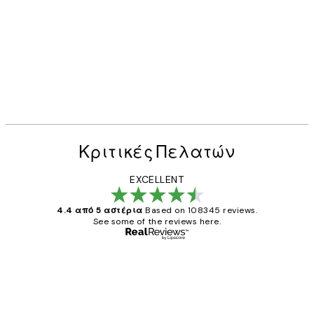
Κριτικές Πελατών
EXCELLENT
4.4 από 5 αστέρια
Based on 108345 reviews.
See some of the reviews here.
Επαληθευμένος αγοραστής
Κριτικές
Πελατών
The quality of the posters was excellent
and the package was delivered on time.