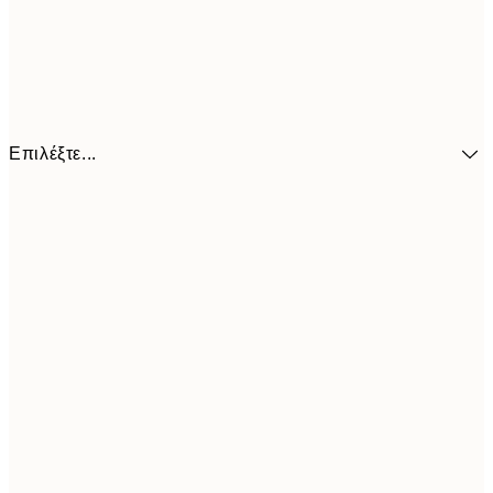
Επιλέξτε...
41,3