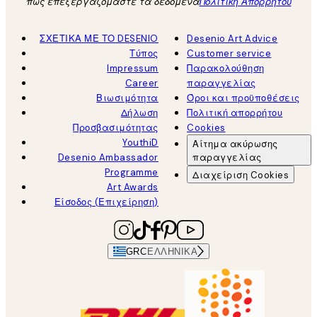
πώς επεξεργαζόμαστε τα δεδομένα
Πολιτική Απορρήτου
ΣΧΕΤΙΚΑ ΜΕ ΤΟ DESENIO
Desenio Art Advice
Τύπος
Customer service
Impressum
Παρακολούθηση
Career
παραγγελίας
Βιωσιμότητα
Όροι και προϋποθέσεις
Δήλωση
Πολιτική απορρήτου
Προσβασιμότητας
Cookies
YouthiD
Αίτημα ακύρωσης
Desenio Ambassador
παραγγελίας
Programme
Διαχείριση Cookies
Art Awards
Είσοδος (Επιχείρηση)
GRC
ΕΛΛΗΝΙΚΆ