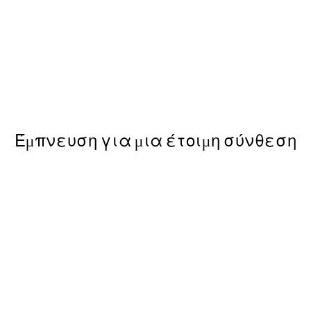
50%*
Kamisaka Sekka - A Thousand
ε Poster
Από 9,98 €
19,95 €
Έμπνευση για μια έτοιμη σύνθεση