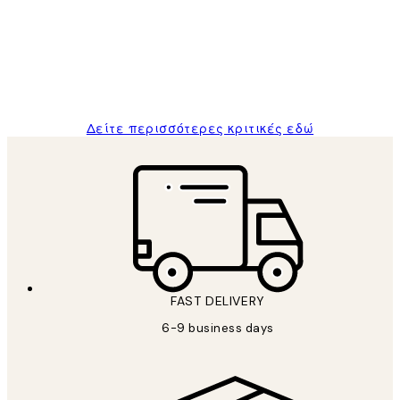
The quality of the posters was excellent
and the package was delivered on time.
1 Απρ
ΠΑΝΑΓΙΩΤΗΣ Κ
Δείτε περισσότερες κριτικές εδώ
FAST DELIVERY
6-9 business days