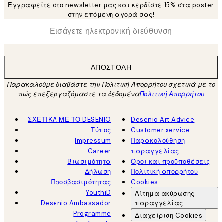
Εγγραφείτε στο newsletter μας και κερδίστε 15% στα poster
στην επόμενη αγορά σας!
*
Ηλεκτρονική Διεύθυνση
ΑΠΟΣΤΟΛΉ
Παρακαλούμε διαβάστε την Πολιτική Απορρήτου σχετικά με το
πώς επεξεργαζόμαστε τα δεδομένα
Πολιτική Απορρήτου
ΣΧΕΤΙΚΑ ΜΕ ΤΟ DESENIO
Desenio Art Advice
Τύπος
Customer service
Impressum
Παρακολούθηση
Career
παραγγελίας
Βιωσιμότητα
Όροι και προϋποθέσεις
Δήλωση
Πολιτική απορρήτου
Προσβασιμότητας
Cookies
YouthiD
Αίτημα ακύρωσης
Desenio Ambassador
παραγγελίας
Programme
Διαχείριση Cookies