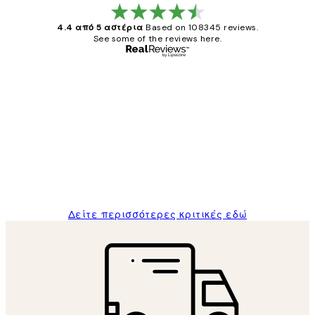
4.4 από 5 αστέρια
Based on 108345 reviews.
See some of the reviews here.
Επαληθευμένος αγοραστής
Κριτικές
Πελατών
The quality of the posters was excellent
and the package was delivered on time.
1 Απρ
ΠΑΝΑΓΙΩΤΗΣ Κ
Δείτε περισσότερες κριτικές εδώ