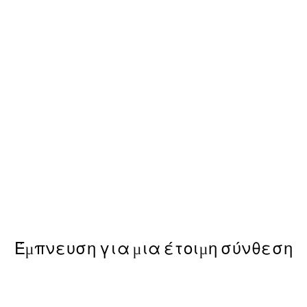
-40%
 με Poster
Earth Toned Πακέτο με Pos
Από 23,94 €
39,90 €
Έμπνευση για μια έτοιμη σύνθεση