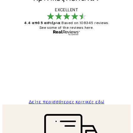
EXCELLENT
4.4 από 5 αστέρια
Based on 108345 reviews.
See some of the reviews here.
Επαληθευμένος αγοραστής
Κριτικές
Πελατών
The quality of the posters was excellent
and the package was delivered on time.
1 Απρ
ΠΑΝΑΓΙΩΤΗΣ Κ
Δείτε περισσότερες κριτικές εδώ