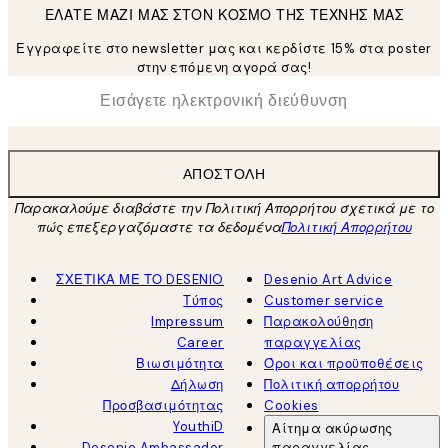
ΕΛΑΤΕ ΜΑΖΙ ΜΑΣ ΣΤΟΝ ΚΟΣΜΟ ΤΗΣ ΤΕΧΝΗΣ ΜΑΣ
Εγγραφείτε στο newsletter μας και κερδίστε 15% στα poster
στην επόμενη αγορά σας!
*
Ηλεκτρονική Διεύθυνση
ΑΠΟΣΤΟΛΉ
Παρακαλούμε διαβάστε την Πολιτική Απορρήτου σχετικά με το
πώς επεξεργαζόμαστε τα δεδομένα
Πολιτική Απορρήτου
ΣΧΕΤΙΚΑ ΜΕ ΤΟ DESENIO
Desenio Art Advice
Τύπος
Customer service
Impressum
Παρακολούθηση
Career
παραγγελίας
Βιωσιμότητα
Όροι και προϋποθέσεις
Δήλωση
Πολιτική απορρήτου
Προσβασιμότητας
Cookies
YouthiD
Αίτημα ακύρωσης
Desenio Ambassador
παραγγελίας