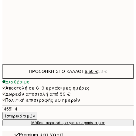
9,
30x40 cm
19,
16,2
50x70 cm
32,
Frame
options
ΠΡΟΣΘΉΚΗ ΣΤΟ ΚΑΛΆΘΙ
-
6,50 €
13 €
Διαθέσιμο
Αποστολή σε 6-9 εργάσιμες ημέρες
Δωρεάν αποστολή από 59 €
Πολιτική επιστροφής 90 ημερών
14551-4
Ιστορικό τιμών
Μάθετε περισσότερα για τα προϊόντα μας
Premium ματ χαρτί