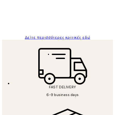
Πελατών
The quality of the posters was excellent
and the package was delivered on time.
1 Απρ
ΠΑΝΑΓΙΩΤΗΣ Κ
Δείτε περισσότερες κριτικές εδώ
FAST DELIVERY
6-9 business days