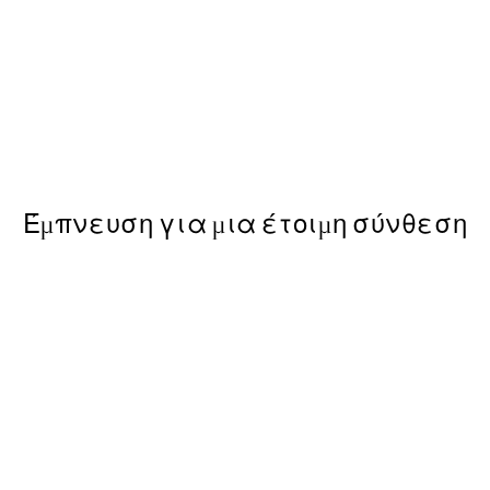
50%*
Kamisaka Sekka - A Thousand
ε Poster
Από 9,98 €
19,95 €
Έμπνευση για μια έτοιμη σύνθεση