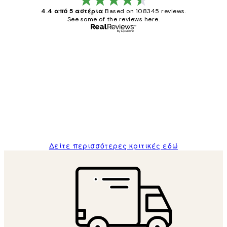
4.4 από 5 αστέρια
Based on 108345 reviews.
See some of the reviews here.
Επαληθευμένος αγοραστής
Κριτικές
Πελατών
The quality of the posters was excellent
and the package was delivered on time.
1 Απρ
ΠΑΝΑΓΙΩΤΗΣ Κ
Δείτε περισσότερες κριτικές εδώ