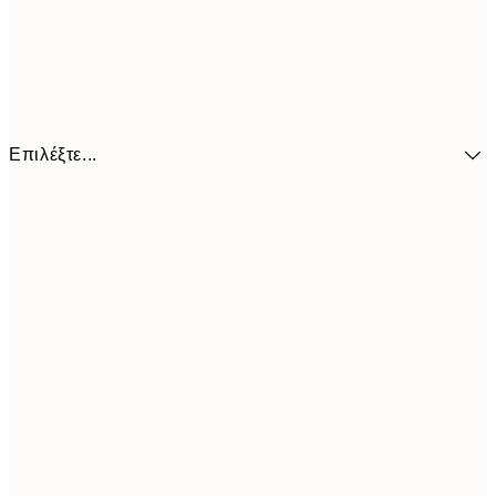
Επιλέξτε...
41,3