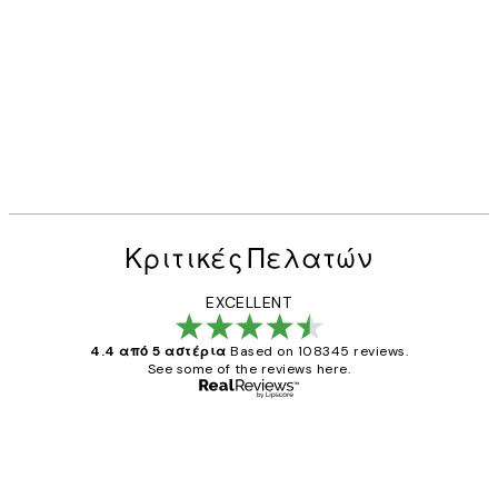
Κριτικές Πελατών
EXCELLENT
4.4 από 5 αστέρια
Based on 108345 reviews.
See some of the reviews here.
Επαληθευμένος αγοραστής
Κριτικές
Πελατών
The quality of the posters was excellent