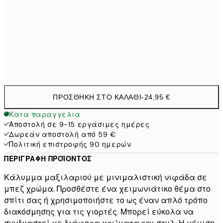
40 x 40 cm με γέμισμα
29,9
50 x 50 cm με γέμισμα
35,9
60 x 60 cm με γέμισμα
41,9
ΠΡΟΣΘΉΚΗ ΣΤΟ ΚΑΛΆΘΙ
-
24,95 €
Κατα παραγγελια
Αποστολή σε 9-15 εργάσιμες ημέρες
Δωρεάν αποστολή από 59 €
Πολιτική επιστροφής 90 ημερών
ΠΕΡΙΓΡΑΦΉ ΠΡΟΪΌΝΤΟΣ
Κάλυμμα μαξιλαριού με μινιμαλιστική νιφάδα σε
μπεζ χρώμα. Προσθέστε ένα χειμωνιάτικο θέμα στο
σπίτι σας ή χρησιμοποιήστε το ως έναν απλό τρόπο
διακόσμησης για τις γιορτές. Μπορεί εύκολα να