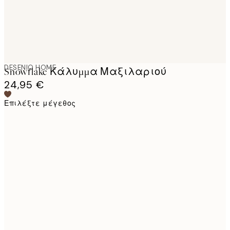
DESENIO HOME
Snowflake Κάλυμμα Μαξιλαριού
24,95 €
Επιλέξτε μέγεθος