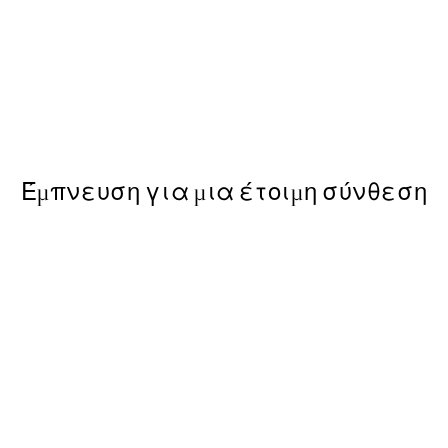
50%*
Kamisaka Sekka - A Thousand
ε Poster
Από 9,98 €
19,95 €
Έμπνευση για μια έτοιμη σύνθεση