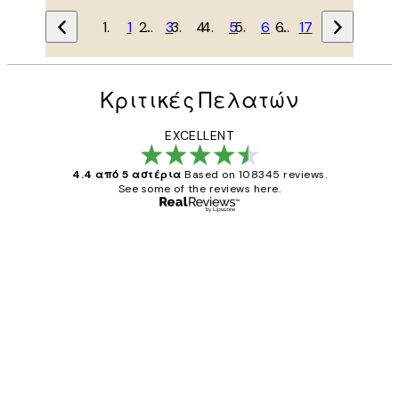
1
…
3
4
5
6
…
17
Κριτικές Πελατών
EXCELLENT
4.4 από 5 αστέρια
Based on 108345 reviews.
See some of the reviews here.
Επαληθευμένος αγοραστής
Κριτικές
Πελατών
The quality of the posters was excellent
and the package was delivered on time.
1 Απρ
ΠΑΝΑΓΙΩΤΗΣ Κ