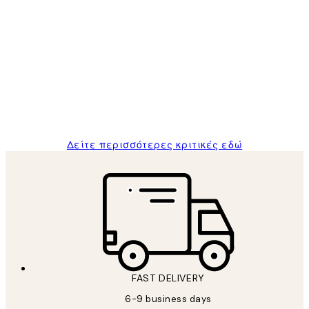
Επαληθευμένος αγοραστής
Κριτικές
Πελατών
The quality of the posters was excellent
and the package was delivered on time.
1 Απρ
ΠΑΝΑΓΙΩΤΗΣ Κ
Δείτε περισσότερες κριτικές εδώ
FAST DELIVERY
6-9 business days