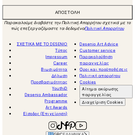
ΑΠΟΣΤΟΛΉ
Παρακαλούμε διαβάστε την Πολιτική Απορρήτου σχετικά με το
πώς επεξεργαζόμαστε τα δεδομένα
Πολιτική Απορρήτου
ΣΧΕΤΙΚΑ ΜΕ ΤΟ DESENIO
Desenio Art Advice
Τύπος
Customer service
Impressum
Παρακολούθηση
Career
παραγγελίας
Βιωσιμότητα
Όροι και προϋποθέσεις
Δήλωση
Πολιτική απορρήτου
Προσβασιμότητας
Cookies
YouthiD
Αίτημα ακύρωσης
Desenio Ambassador
παραγγελίας
Programme
Διαχείριση Cookies
Art Awards
Είσοδος (Επιχείρηση)
GRC
ΕΛΛΗΝΙΚΆ