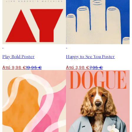
50%*
50%*
Play Bold Poster
Happy to See You Poster
Από 9,98 €
19,95 €
Από 3,98 €
7,95 €