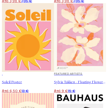
Από 3,98 €
7,95 €
Από 3,98 €
7,95 €
50%*
40%*
FEATURED ARTISTS
Soleil Poster
Sylvia Takken - Floating Flowers Poster
Από 6,50 €
13 €
Από 9 €
15 €