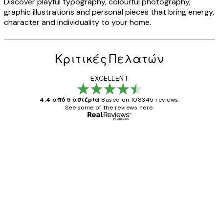
Discover playful typography, colourful photography,
graphic illustrations and personal pieces that bring energy,
character and individuality to your home.
Κριτικές Πελατών
EXCELLENT
4.4 από 5 αστέρια
Based on 108345 reviews.
See some of the reviews here.
Επαληθευμένος αγοραστής
Κριτικές
Πελατών
The quality of the posters was excellent
and the package was delivered on time.
1 Απρ
ΠΑΝΑΓΙΩΤΗΣ Κ