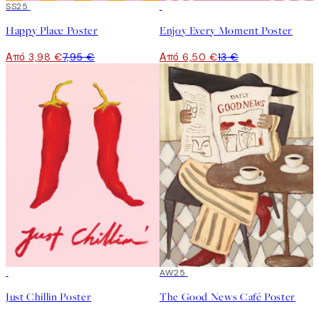
50%*
SS25
50%*
Happy Place Poster
Enjoy Every Moment Poster
Από 3,98 €
7,95 €
Από 6,50 €
13 €
50%*
50%*
AW25
Just Chillin Poster
The Good News Café Poster