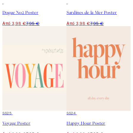
50%*
50%*
Dogue No2 Poster
Sardines de la Mer Poster
Από 3,98 €
7,95 €
Από 3,98 €
7,95 €
50%*
SS25
50%*
SS24
Voyage Poster
Happy Hour Poster