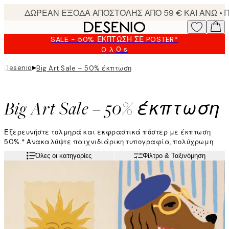
Skip
to
main
SALE - 50% ΈΚΠΤΩΣΗ ΣΕ POSTER*
content.
0 s
0 λ.
Ισχύει
μέχρι:
▸
Desenio
Big Art Sale – 50% έκπτωση
2026-
08-
09
Big Art Sale – 50% έκπτωση
Εξερευνήστε τολμηρά και εκφραστικά πόστερ με έκπτωση
50%.* Ανακαλύψτε παιχνιδιάρικη τυπογραφία, πολύχρωμη
φωτογραφία, γραφικά σχέδια και προσωπικά κομμάτια που
Διαβάστε περισσότερα
Όλες οι κατηγορίες
Φίλτρο & Ταξινόμηση
φέρνουν ενέργεια, χαρακτήρα και ατομικότητα στο σπίτι σας.