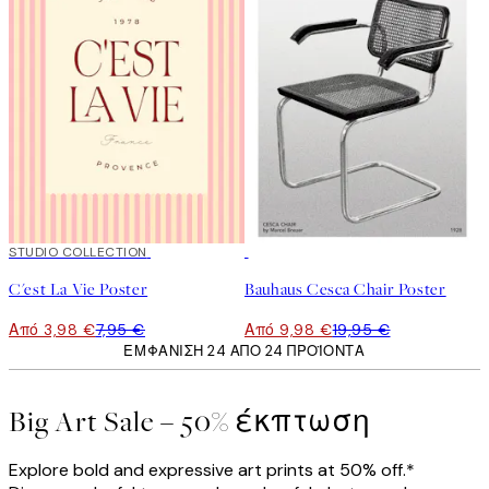
50%*
STUDIO COLLECTION
50%*
C'est La Vie Poster
Bauhaus Cesca Chair Poster
Από 3,98 €
7,95 €
Από 9,98 €
19,95 €
ΕΜΦΆΝΙΣΗ 24 ΑΠΌ 24 ΠΡΟΪΌΝΤΑ
Big Art Sale – 50% έκπτωση
Explore bold and expressive art prints at 50% off.*