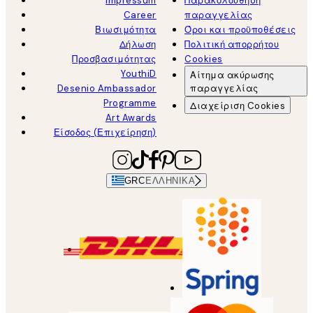
Impressum
Παρακολούθηση
Career
παραγγελίας
Βιωσιμότητα
Όροι και προϋποθέσεις
Δήλωση
Πολιτική απορρήτου
Προσβασιμότητας
Cookies
YouthiD
Αίτημα ακύρωσης
Desenio Ambassador
παραγγελίας
Programme
Διαχείριση Cookies
Art Awards
Είσοδος (Επιχείρηση)
GRC
ΕΛΛΗΝΙΚΆ