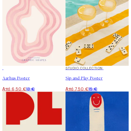
50%*
50%*
STUDIO COLLECTION
Aarhus Poster
Sip and Play Poster
Από 6,50 €
13 €
Από 7,50 €
15 €