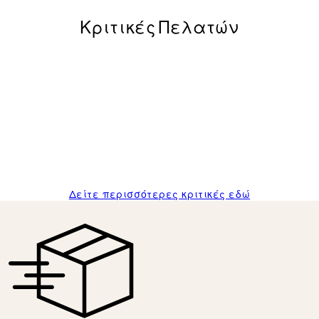
Κριτικές Πελατών
posters was excellent and the package was delivered on time.
Δείτε περισσότερες κριτικές εδώ