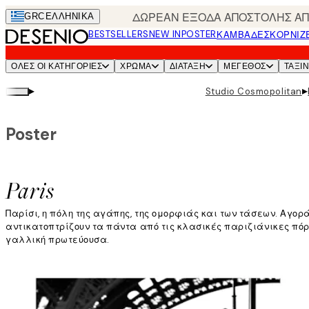
Skip
ΔΩΡΕΑΝ ΕΞΟΔΑ ΑΠΟΣΤΟΛΗΣ ΑΠΟ
GRC
ΕΛΛΗΝΙΚΆ
to
BESTSELLERS
NEW IN
POSTER
ΚΑΜΒΆΔΕΣ
ΚΟΡΝΊΖ
main
content.
ΌΛΕΣ ΟΙ ΚΑΤΗΓΟΡΊΕΣ
ΧΡΩΜΑ
ΔΙΑΤΑΞΗ
ΜΕΓΕΘΟΣ
ΤΑΞΙ
▸
▸
Studio Cosmopolitan
Poster
Paris
Παρίσι, η πόλη της αγάπης, της ομορφιάς και των τάσεων. Αγο
αντικατοπτρίζουν τα πάντα από τις κλασικές παριζιάνικες πόρτε
γαλλική πρωτεύουσα.
Διαβάστε περισσότερα