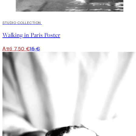
50%*
STUDIO COLLECTION
Walking in Paris Poster
Από 7,50 €
15 €