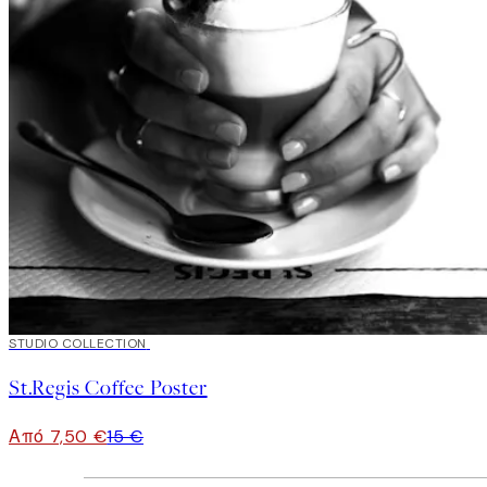
50%*
STUDIO COLLECTION
St.Regis Coffee Poster
Από 7,50 €
15 €