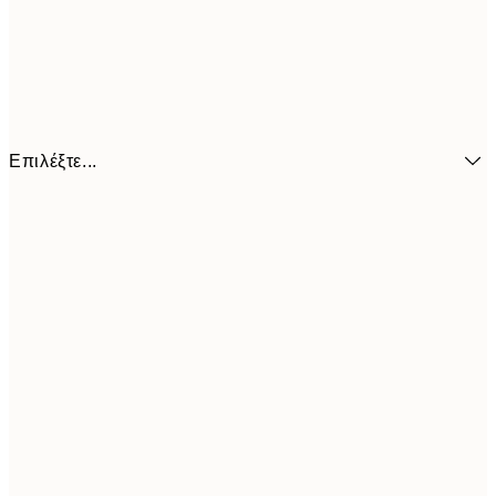
Επιλέξτε...
14,7