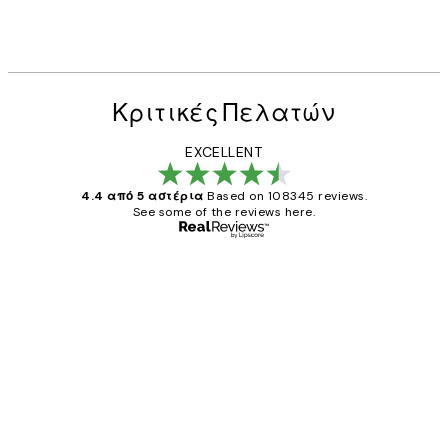
Κριτικές Πελατών
EXCELLENT
4.4 από 5 αστέρια
Based on 108345 reviews.
See some of the reviews here.
Επαληθευμένος αγοραστής
Κριτικές
Πελατών
The quality of the posters was excellent
and the package was delivered on time.
1 Απρ
ΠΑΝΑΓΙΩΤΗΣ Κ