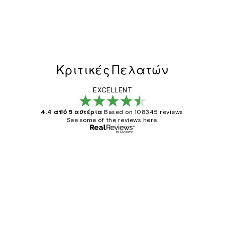
Κριτικές Πελατών
EXCELLENT
4.4 από 5 αστέρια
Based on 108345 reviews.
See some of the reviews here.
Επαληθευμένος αγοραστής
Κριτικές
Πελατών
The quality of the posters was excellent
and the package was delivered on time.
1 Απρ
ΠΑΝΑΓΙΩΤΗΣ Κ