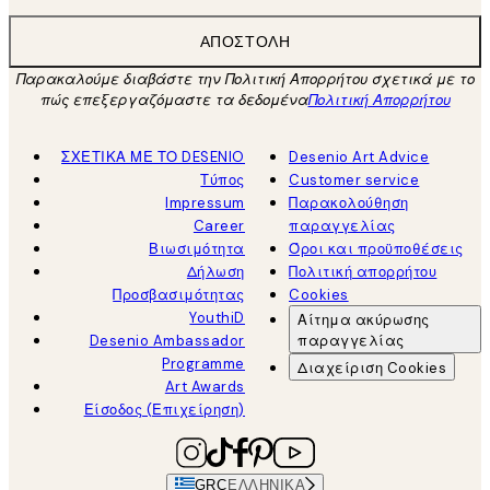
ΑΠΟΣΤΟΛΉ
Παρακαλούμε διαβάστε την Πολιτική Απορρήτου σχετικά με το
πώς επεξεργαζόμαστε τα δεδομένα
Πολιτική Απορρήτου
ΣΧΕΤΙΚΑ ΜΕ ΤΟ DESENIO
Desenio Art Advice
Τύπος
Customer service
Impressum
Παρακολούθηση
Career
παραγγελίας
Βιωσιμότητα
Όροι και προϋποθέσεις
Δήλωση
Πολιτική απορρήτου
Προσβασιμότητας
Cookies
YouthiD
Αίτημα ακύρωσης
Desenio Ambassador
παραγγελίας
Programme
Διαχείριση Cookies
Art Awards
Είσοδος (Επιχείρηση)
GRC
ΕΛΛΗΝΙΚΆ