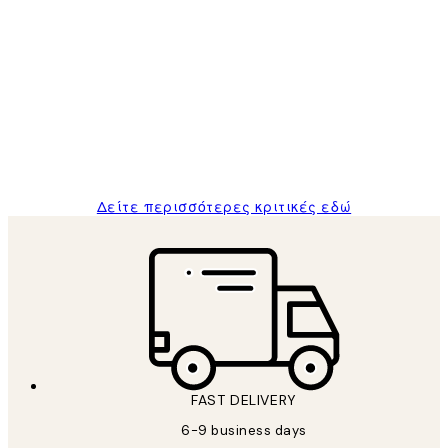
Επαληθευμένος αγοραστής
Κριτικές
Πελατών
The quality of the posters was excellent
and the package was delivered on time.
1 Απρ
ΠΑΝΑΓΙΩΤΗΣ Κ
Δείτε περισσότερες κριτικές εδώ
FAST DELIVERY
6-9 business days