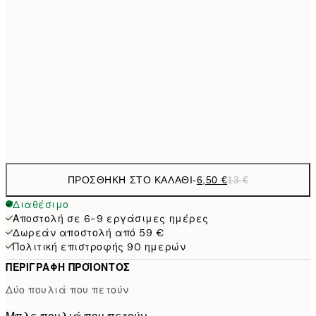
21x30 cm
9,
30x40 cm
19,
16,2
50x70 cm
32,
Frame
options
ΠΡΟΣΘΉΚΗ ΣΤΟ ΚΑΛΆΘΙ
-
6,50 €
13 €
Διαθέσιμο
Αποστολή σε 6-9 εργάσιμες ημέρες
Δωρεάν αποστολή από 59 €
Πολιτική επιστροφής 90 ημερών
ΠΕΡΙΓΡΑΦΉ ΠΡΟΪΌΝΤΟΣ
Δύο πουλιά που πετούν