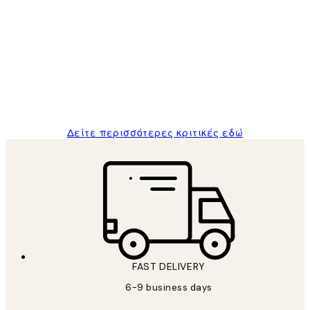
Κριτικές
Πελατών
The quality of the posters was excellent
and the package was delivered on time.
1 Απρ
ΠΑΝΑΓΙΩΤΗΣ Κ
Δείτε περισσότερες κριτικές εδώ
FAST DELIVERY
6-9 business days