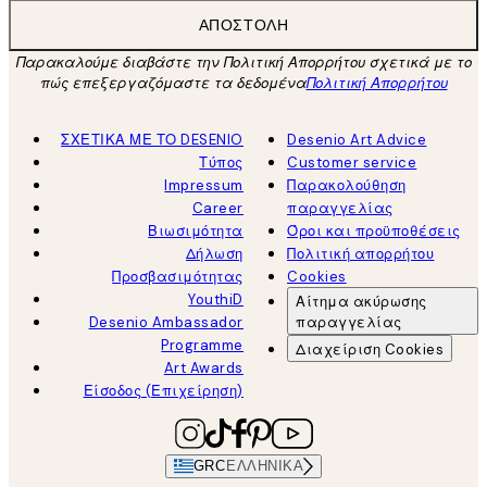
ΑΠΟΣΤΟΛΉ
Παρακαλούμε διαβάστε την Πολιτική Απορρήτου σχετικά με το
πώς επεξεργαζόμαστε τα δεδομένα
Πολιτική Απορρήτου
ΣΧΕΤΙΚΑ ΜΕ ΤΟ DESENIO
Desenio Art Advice
Τύπος
Customer service
Impressum
Παρακολούθηση
Career
παραγγελίας
Βιωσιμότητα
Όροι και προϋποθέσεις
Δήλωση
Πολιτική απορρήτου
Προσβασιμότητας
Cookies
YouthiD
Αίτημα ακύρωσης
Desenio Ambassador
παραγγελίας
Programme
Διαχείριση Cookies
Art Awards
Είσοδος (Επιχείρηση)
GRC
ΕΛΛΗΝΙΚΆ