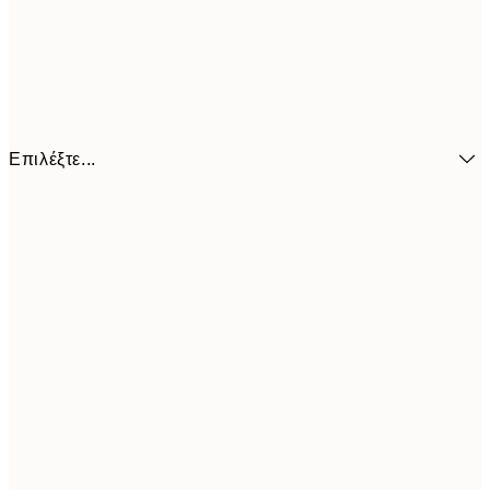
Επιλέξτε...
6,