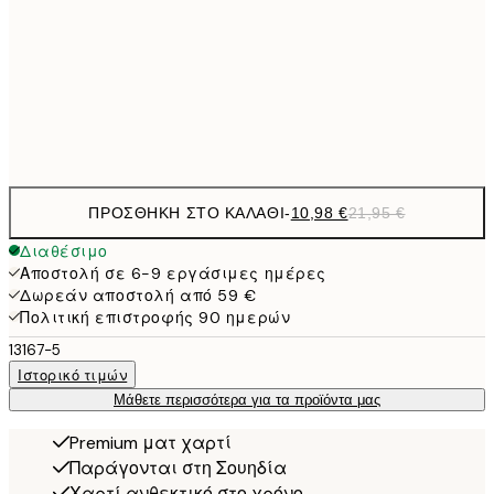
21,
1
50x70 cm
Frame
options
ΠΡΟΣΘΉΚΗ ΣΤΟ ΚΑΛΆΘΙ
-
10,98 €
21,95 €
Διαθέσιμο
Αποστολή σε 6-9 εργάσιμες ημέρες
Δωρεάν αποστολή από 59 €
Πολιτική επιστροφής 90 ημερών
13167-5
Ιστορικό τιμών
Μάθετε περισσότερα για τα προϊόντα μας
Premium ματ χαρτί
Παράγονται στη Σουηδία
Χαρτί ανθεκτικό στο χρόνο