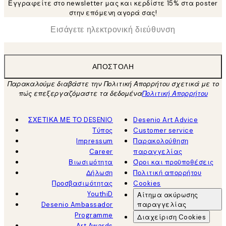
Εγγραφείτε στο newsletter μας και κερδίστε 15% στα poster
στην επόμενη αγορά σας!
*
Ηλεκτρονική Διεύθυνση
ΑΠΟΣΤΟΛΉ
Παρακαλούμε διαβάστε την Πολιτική Απορρήτου σχετικά με το
πώς επεξεργαζόμαστε τα δεδομένα
Πολιτική Απορρήτου
ΣΧΕΤΙΚΑ ΜΕ ΤΟ DESENIO
Desenio Art Advice
Τύπος
Customer service
Impressum
Παρακολούθηση
Career
παραγγελίας
Βιωσιμότητα
Όροι και προϋποθέσεις
Δήλωση
Πολιτική απορρήτου
Προσβασιμότητας
Cookies
YouthiD
Αίτημα ακύρωσης
Desenio Ambassador
παραγγελίας
Programme
Διαχείριση Cookies
Art Awards