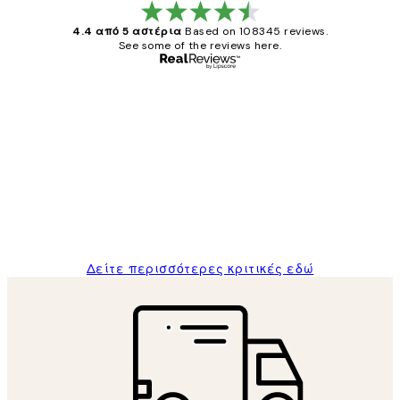
4.4 από 5 αστέρια
Based on 108345 reviews.
See some of the reviews here.
Επαληθευμένος αγοραστής
Κριτικές
Πελατών
The quality of the posters was excellent
and the package was delivered on time.
1 Απρ
ΠΑΝΑΓΙΩΤΗΣ Κ
Δείτε περισσότερες κριτικές εδώ