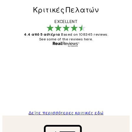
Κριτικές Πελατών
EXCELLENT
4.4 από 5 αστέρια
Based on 108345 reviews.
See some of the reviews here.
Επαληθευμένος αγοραστής
Κριτικές
Πελατών
The quality of the posters was excellent
and the package was delivered on time.
1 Απρ
ΠΑΝΑΓΙΩΤΗΣ Κ
Δείτε περισσότερες κριτικές εδώ