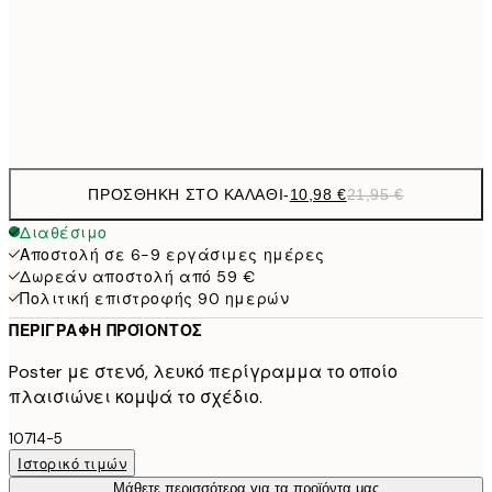
1
50x70 cm
Frame
options
ΠΡΟΣΘΉΚΗ ΣΤΟ ΚΑΛΆΘΙ
-
10,98 €
21,95 €
Διαθέσιμο
Αποστολή σε 6-9 εργάσιμες ημέρες
Δωρεάν αποστολή από 59 €
Πολιτική επιστροφής 90 ημερών
ΠΕΡΙΓΡΑΦΉ ΠΡΟΪΌΝΤΟΣ
Poster με στενό, λευκό περίγραμμα το οποίο
πλαισιώνει κομψά το σχέδιο.
10714-5
Ιστορικό τιμών
Μάθετε περισσότερα για τα προϊόντα μας