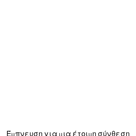
-70%
Outlet
Holiday Folk Art Poster
Από 2,38 €
7,95 €
Έμπνευση για μια έτοιμη σύνθεση