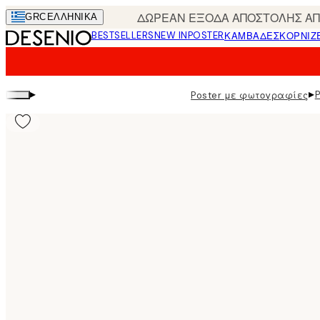
Skip
ΔΩΡΕΑΝ ΕΞΟΔΑ ΑΠΟΣΤΟΛΗΣ ΑΠΟ
GRC
ΕΛΛΗΝΙΚΆ
to
BESTSELLERS
NEW IN
POSTER
ΚΑΜΒΆΔΕΣ
ΚΟΡΝΊΖ
main
content.
▸
▸
Poster με φωτογραφίες