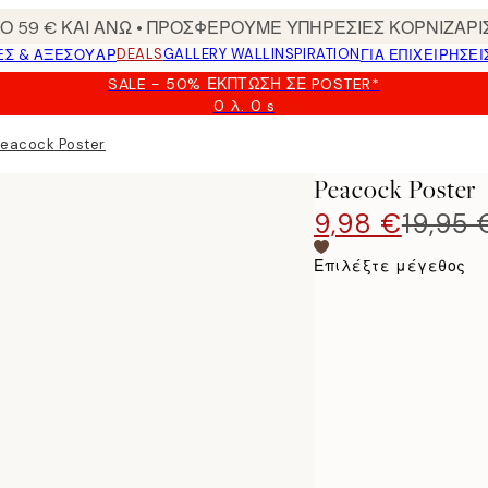
 59 € ΚΑΙ ΑΝΩ • ΠΡΟΣΦΕΡΟΥΜΕ ΥΠΗΡΕΣΙΕΣ ΚΟΡΝΙΖΑΡΙ
DEALS
GALLERY WALL
INSPIRATION
ΕΣ & ΑΞΕΣΟΥΆΡ
ΓΙΑ ΕΠΙΧΕΙΡΗΣΕΙ
SALE - 50% ΈΚΠΤΩΣΗ ΣΕ POSTER*
0 λ.
0 s
Ισχύει
μέχρι:
Peacock Poster
2026-
08-
Peacock Poster
09
9,98 €
19,95 
Επιλέξτε μέγεθος