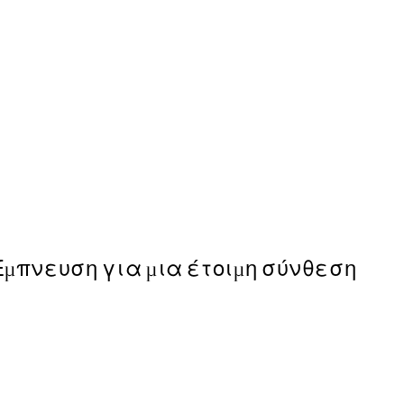
-40%
Mistscape Πακέτο με Post
Από 39,51 €
65,85 €
Έμπνευση για μια έτοιμη σύνθεση