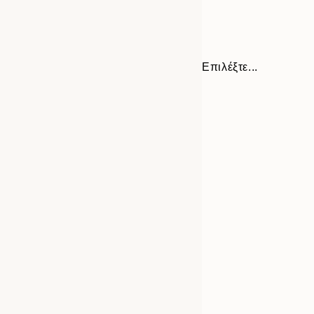
Επιλέξτε...
Frame
30x40 cm
options