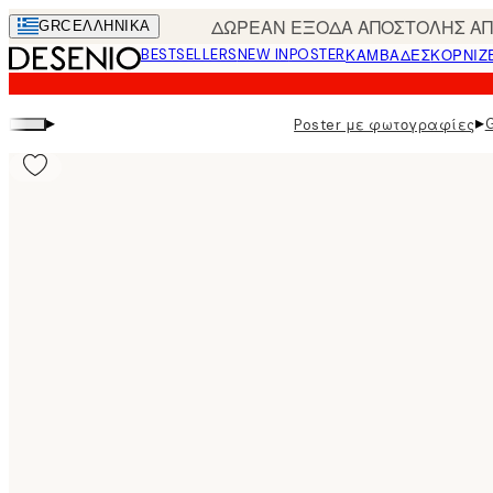
Skip
ΔΩΡΕΑΝ ΕΞΟΔΑ ΑΠΟΣΤΟΛΗΣ ΑΠΟ
GRC
ΕΛΛΗΝΙΚΆ
to
BESTSELLERS
NEW IN
POSTER
ΚΑΜΒΆΔΕΣ
ΚΟΡΝΊΖ
main
content.
▸
▸
Poster με φωτογραφίες