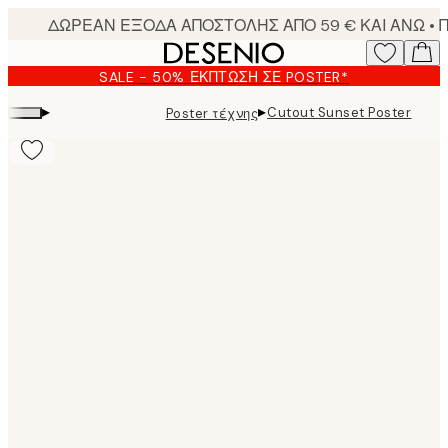
Skip
to
main
SALE - 50% ΈΚΠΤΩΣΗ ΣΕ POSTER*
content.
▸
▸
Cutout Sunset Poster
Poster τέχνης
Product
images