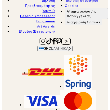
Δήλωση
Πολιτική απορρήτου
Προσβασιμότητας
Cookies
YouthiD
Αίτημα ακύρωσης
Desenio Ambassador
παραγγελίας
Programme
Διαχείριση Cookies
Art Awards
Είσοδος (Επιχείρηση)
GRC
ΕΛΛΗΝΙΚΆ