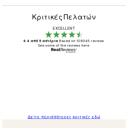
Κριτικές Πελατών
EXCELLENT
4.4 από 5 αστέρια
Based on 108345 reviews.
See some of the reviews here.
Επαληθευμένος αγοραστής
Κριτικές
Πελατών
The quality of the posters was excellent
and the package was delivered on time.
1 Απρ
ΠΑΝΑΓΙΩΤΗΣ Κ
Δείτε περισσότερες κριτικές εδώ