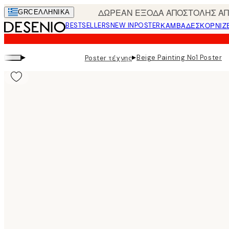
Skip
ΔΩΡΕΑΝ ΕΞΟΔΑ ΑΠΟΣΤΟΛΗΣ ΑΠΟ
GRC
ΕΛΛΗΝΙΚΆ
to
BESTSELLERS
NEW IN
POSTER
ΚΑΜΒΆΔΕΣ
ΚΟΡΝΊΖ
main
content.
▸
▸
Beige Painting No1 Poster
Poster τέχνης