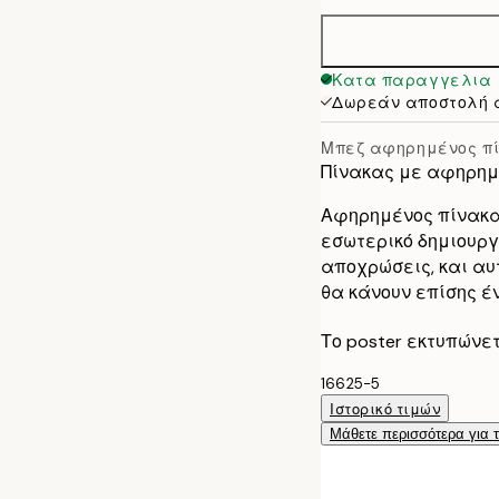
50x70 cm
Κατα παραγγελια
Δωρεάν αποστολή 
Μπεζ αφηρημένος π
Πίνακας με αφηρημέ
Αφηρημένος πίνακας
εσωτερικό δημιουργ
αποχρώσεις, και αυτ
θα κάνουν επίσης ένα
Το poster εκτυπώνε
16625-5
Ιστορικό τιμών
Μάθετε περισσότερα για 