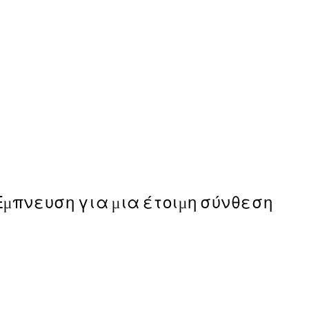
50%*
Abstract Flow No2 Poster
Από 6,50 €
13 €
Έμπνευση για μια έτοιμη σύνθεση