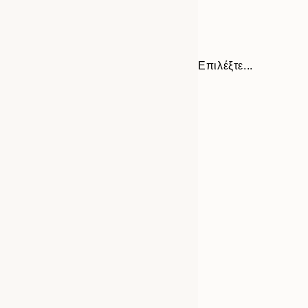
Επιλέξτε...
Frame
30x40 cm
options