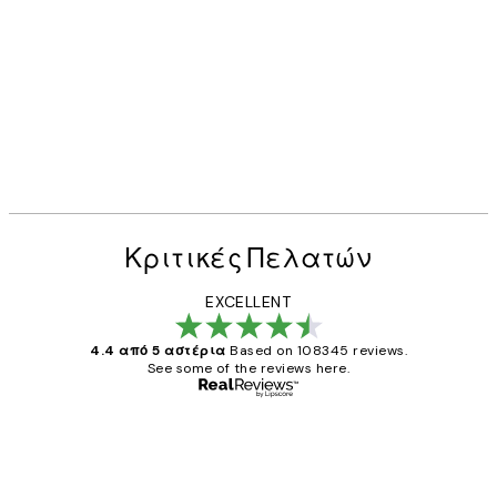
Κριτικές Πελατών
EXCELLENT
4.4 από 5 αστέρια
Based on 108345 reviews.
See some of the reviews here.
Επαληθευμένος αγοραστής
Κριτικές
Πελατών
The quality of the posters was excellent