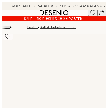
Skip
to
main
SALE - 50% ΈΚΠΤΩΣΗ ΣΕ POSTER*
content.
▸
▸
Poster
Soft Artichokes Poster
Product