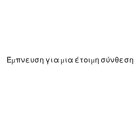
50%*
ng No1 Poster
Abstract Acrylic Painting No2
Από 9,98 €
19,95 €
Έμπνευση για μια έτοιμη σύνθεση