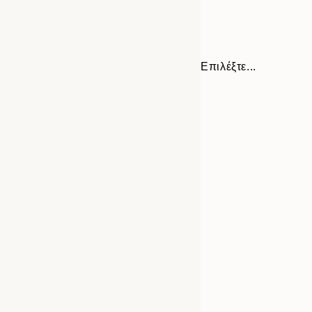
Επιλέξτε...
Frame
21x30 cm
options