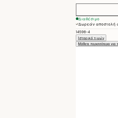
30x40 cm
50x70 cm
Διαθέσιμο
Δωρεάν αποστολή 
14598-4
Ιστορικό τιμών
Μάθετε περισσότερα για 