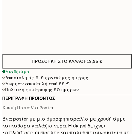
50x70 cm
32,4
100x150 cm
11
Frame
options
ΠΡΟΣΘΉΚΗ ΣΤΟ ΚΑΛΆΘΙ
-
19,95 €
Διαθέσιμο
Αποστολή σε 6-9 εργάσιμες ημέρες
Δωρεάν αποστολή από 59 €
Πολιτική επιστροφής 90 ημερών
ΠΕΡΙΓΡΑΦΉ ΠΡΟΪΌΝΤΟΣ
Χρυσή Παραλία Poster
Ένα poster με μια όμορφη παραλία με χρυσή άμμο
και καθαρά γαλάζια νερά. Η σκηνή δείχνει
ξαπλώστρες, ομπρέλες και παλιά πέτρινα κτίρια με