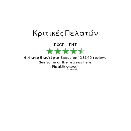
Κριτικές Πελατών
EXCELLENT
4.4 από 5 αστέρια
Based on 108345 reviews.
See some of the reviews here.
Επαληθευμένος αγοραστής
Κριτικές
Πελατών
The quality of the posters was excellent
and the package was delivered on time.
1 Απρ
ΠΑΝΑΓΙΩΤΗΣ Κ