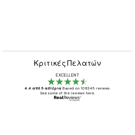
Κριτικές Πελατών
EXCELLENT
4.4 από 5 αστέρια
Based on 108345 reviews.
See some of the reviews here.
Επαληθευμένος αγοραστής
Κριτικές
Πελατών
The quality of the posters was excellent
and the package was delivered on time.