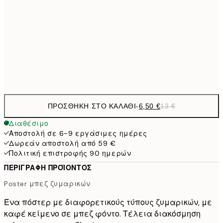
9,
30x40 cm
19,
16,2
50x70 cm
32,
Frame
options
ΠΡΟΣΘΉΚΗ ΣΤΟ ΚΑΛΆΘΙ
-
6,50 €
13 €
Διαθέσιμο
Αποστολή σε 6-9 εργάσιμες ημέρες
Δωρεάν αποστολή από 59 €
Πολιτική επιστροφής 90 ημερών
ΠΕΡΙΓΡΑΦΉ ΠΡΟΪΌΝΤΟΣ
Poster μπεζ ζυμαρικών
Ένα πόστερ με διαφορετικούς τύπους ζυμαρικών, με
καφέ κείμενο σε μπεζ φόντο. Τέλεια διακόσμηση