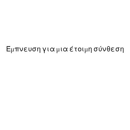
50%*
zza & Pasta Party Poster
Olive Branches in Vase Poster
Από 6,50 €
13 €
Έμπνευση για μια έτοιμη σύνθεση