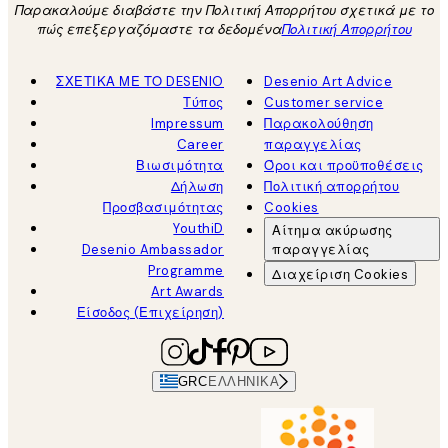
Παρακαλούμε διαβάστε την Πολιτική Απορρήτου σχετικά με το
πώς επεξεργαζόμαστε τα δεδομένα
Πολιτική Απορρήτου
ΣΧΕΤΙΚΑ ΜΕ ΤΟ DESENIO
Desenio Art Advice
Τύπος
Customer service
Impressum
Παρακολούθηση
Career
παραγγελίας
Βιωσιμότητα
Όροι και προϋποθέσεις
Δήλωση
Πολιτική απορρήτου
Προσβασιμότητας
Cookies
YouthiD
Αίτημα ακύρωσης
Desenio Ambassador
παραγγελίας
Programme
Διαχείριση Cookies
Art Awards
Είσοδος (Επιχείρηση)
GRC
ΕΛΛΗΝΙΚΆ