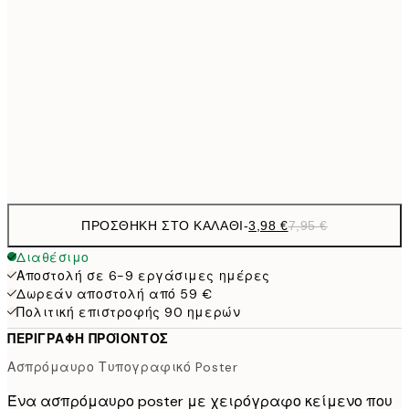
9,
30x40 cm
19,
13,7
40x50 cm
27,
Frame
options
ΠΡΟΣΘΉΚΗ ΣΤΟ ΚΑΛΆΘΙ
-
3,98 €
7,95 €
Διαθέσιμο
Αποστολή σε 6-9 εργάσιμες ημέρες
Δωρεάν αποστολή από 59 €
Πολιτική επιστροφής 90 ημερών
ΠΕΡΙΓΡΑΦΉ ΠΡΟΪΌΝΤΟΣ
Ασπρόμαυρο Τυπογραφικό Poster
Ένα ασπρόμαυρο poster με χειρόγραφο κείμενο που