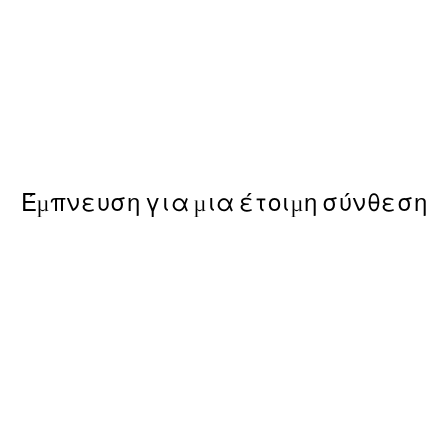
50%*
Aarhus Poster
Από 6,50 €
13 €
Έμπνευση για μια έτοιμη σύνθεση