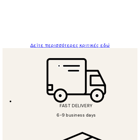
The quality of the posters was excellent
and the package was delivered on time.
1 Απρ
ΠΑΝΑΓΙΩΤΗΣ Κ
Δείτε περισσότερες κριτικές εδώ
FAST DELIVERY
6-9 business days