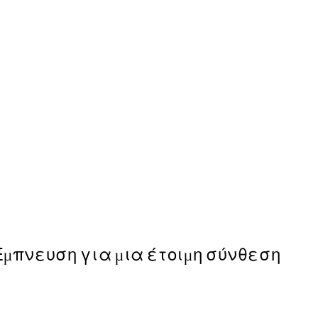
50%*
Dragonfly Black And White
Από 3,98 €
7,95 €
Έμπνευση για μια έτοιμη σύνθεση