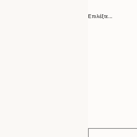
Επιλέξτε...
Frame
50x70 cm
options