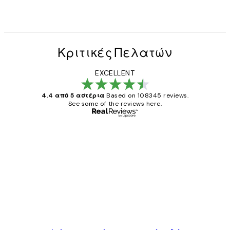
Κριτικές Πελατών
EXCELLENT
4.4 από 5 αστέρια
Based on 108345 reviews.
See some of the reviews here.
Επαληθευμένος αγοραστής
Κριτικές
Πελατών
The quality of the posters was excellent
and the package was delivered on time.
1 Απρ
ΠΑΝΑΓΙΩΤΗΣ Κ