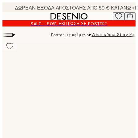
Skip
to
main
SALE - 50% ΈΚΠΤΩΣΗ ΣΕ POSTER*
content.
▸
▸
What's Your Story Pos
Poster με κείμενο
Product