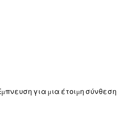
50%*
Life Happens Here Poster
Από 3,98 €
7,95 €
Έμπνευση για μια έτοιμη σύνθεση