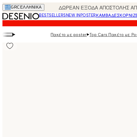
Skip
ΔΩΡΕΑΝ ΕΞΟΔΑ ΑΠΟΣΤΟΛΗΣ ΑΠΟ
GRC
ΕΛΛΗΝΙΚΆ
to
BESTSELLERS
NEW IN
POSTER
ΚΑΜΒΆΔΕΣ
ΚΟΡΝΊΖ
main
content.
▸
▸
Πακέτο με poster
Top Cars Πακέτο με Po