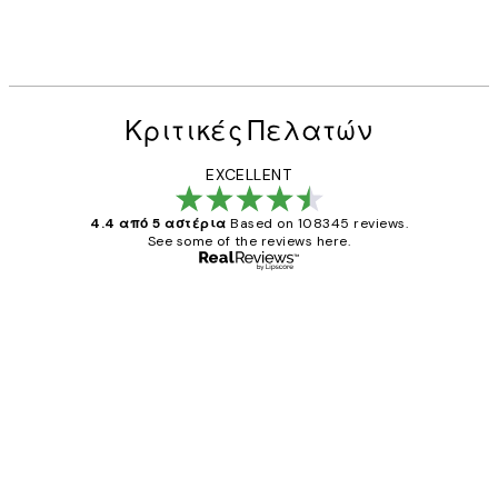
Κριτικές Πελατών
EXCELLENT
4.4 από 5 αστέρια
Based on 108345 reviews.
See some of the reviews here.
Επαληθευμένος αγοραστής
Κριτικές
Πελατών
The quality of the posters was excellent
and the package was delivered on time.
1 Απρ
ΠΑΝΑΓΙΩΤΗΣ Κ