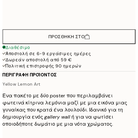
30x40 cm
39,
38,9
50x70 cm
64,
ΠΡΟΣΘΉΚΗ ΣΤΟ
Διαθέσιμο
Αποστολή σε 6-9 εργάσιμες ημέρες
Δωρεάν αποστολή από 59 €
Πολιτική επιστροφής 90 ημερών
ΠΕΡΙΓΡΑΦΉ ΠΡΟΪΌΝΤΟΣ
Yellow Lemon Art
Ένα πακέτο με δύο poster που περιλαμβάνει
φωτεινά κίτρινα λεμόνια μαζί με μια εικόνα μιας
γυναίκας που κρατά ένα λουλούδι. Ιδανικό για τη
δημιουργία ενός
gallery wall
ή για να φωτίσει
οποιοδήποτε δωμάτιο με μια νότα χρώματος.