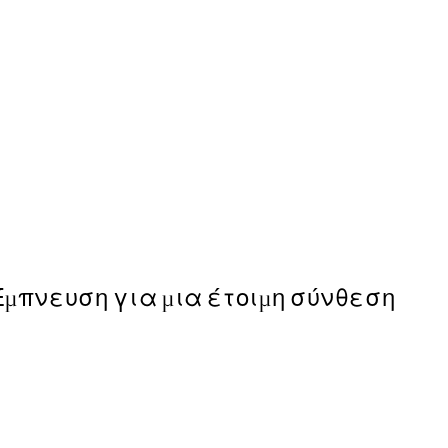
-40%
Abstract Green Trio Πακέ
Από 35,91 €
59,85 €
Έμπνευση για μια έτοιμη σύνθεση