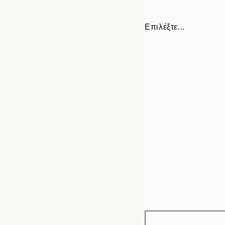
Επιλέξτε...
Frame
30x40 cm
options