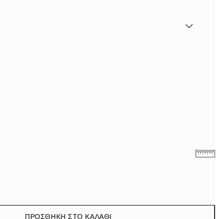
6,50 €
13 €
9,98 €
19,95 €
ΠΡΟΣΘΉΚΗ ΣΤΟ ΚΑΛΆΘΙ