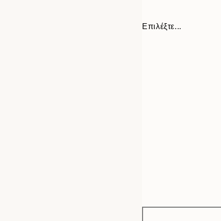
Επιλέξτε...
Frame
21x30 cm
options
30x40 cm