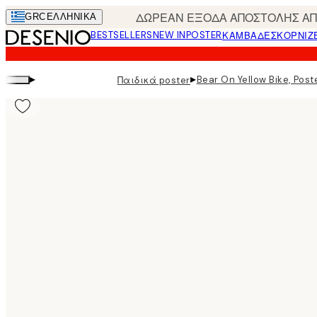
Skip
ΔΩΡΕΑΝ ΕΞΟΔΑ ΑΠΟΣΤΟΛΗΣ ΑΠΟ
GRC
ΕΛΛΗΝΙΚΆ
to
BESTSELLERS
NEW IN
POSTER
ΚΑΜΒΆΔΕΣ
ΚΟΡΝΊΖ
main
content.
▸
▸
Bear On Yellow Bike, Post
Παιδικά poster