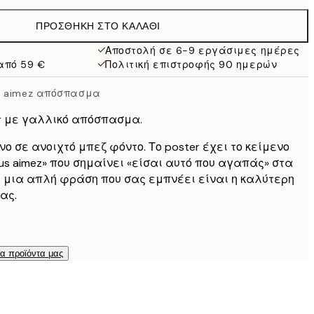
19,95 €
ΠΡΟΣΘΉΚΗ ΣΤΟ ΚΑΛΆΘΙ
13,73 €
27,45 €
Αποστολή σε 6-9 εργάσιμες ημέρες
από 59 €
Πολιτική επιστροφής 90 ημερών
16,23 €
32,45 €
us aimez απόσπασμα
r με γαλλικό απόσπασμα.
ο σε ανοιχτό μπεζ φόντο. Το poster έχει το κείμενο
ous aimez» που σημαίνει «είσαι αυτό που αγαπάς» στα
ι μια απλή φράση που σας εμπνέει είναι η καλύτερη
ας.
τα προϊόντα μας