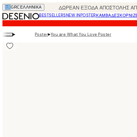
Skip
ΔΩΡΕΑΝ ΕΞΟΔΑ ΑΠΟΣΤΟΛΗΣ ΑΠΟ
GRC
ΕΛΛΗΝΙΚΆ
to
BESTSELLERS
NEW IN
POSTER
ΚΑΜΒΆΔΕΣ
ΚΟΡΝΊΖ
main
content.
▸
▸
Poster
You are What You Love Poster