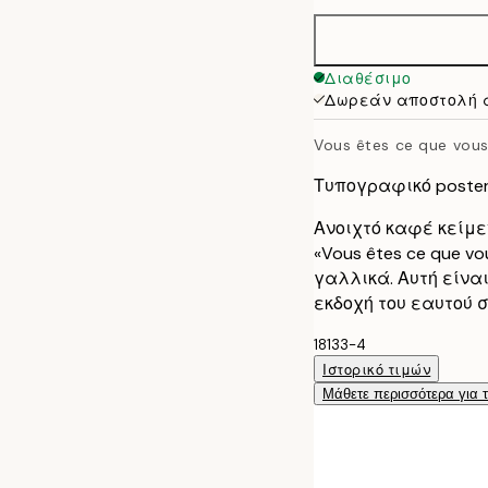
30x40 cm
40x50 cm
Διαθέσιμο
Δωρεάν αποστολή 
50x70 cm
Vous êtes ce que vo
Τυπογραφικό poste
Ανοιχτό καφέ κείμεν
«Vous êtes ce que v
γαλλικά. Αυτή είνα
εκδοχή του εαυτού σ
18133-4
Ιστορικό τιμών
Μάθετε περισσότερα για 