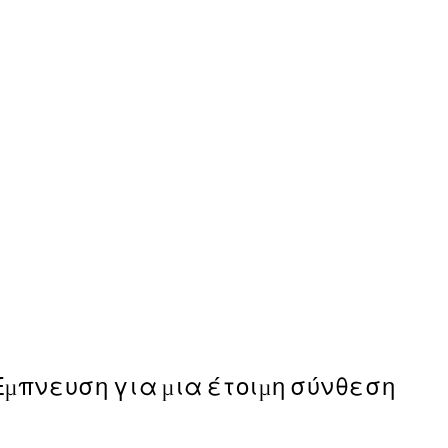
50%*
Traces of Light No1 Poster
Από 7,50 €
15 €
Έμπνευση για μια έτοιμη σύνθεση