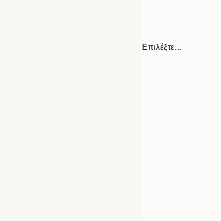
Επιλέξτε...
Frame
21x30 cm
options