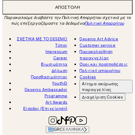
ΑΠΟΣΤΟΛΉ
Παρακαλούμε διαβάστε την Πολιτική Απορρήτου σχετικά με το
πώς επεξεργαζόμαστε τα δεδομένα
Πολιτική Απορρήτου
ΣΧΕΤΙΚΑ ΜΕ ΤΟ DESENIO
Desenio Art Advice
Τύπος
Customer service
Impressum
Παρακολούθηση
Career
παραγγελίας
Βιωσιμότητα
Όροι και προϋποθέσεις
Δήλωση
Πολιτική απορρήτου
Προσβασιμότητας
Cookies
YouthiD
Αίτημα ακύρωσης
Desenio Ambassador
παραγγελίας
Programme
Διαχείριση Cookies
Art Awards
Είσοδος (Επιχείρηση)
GRC
ΕΛΛΗΝΙΚΆ