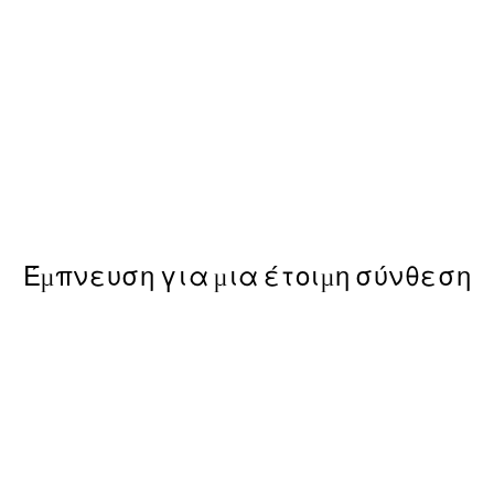
50%*
Organic Shapes Texture Post
Από 9,98 €
19,95 €
Έμπνευση για μια έτοιμη σύνθεση