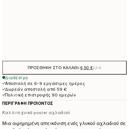
9,
30x40 cm
19,
16,2
50x70 cm
32,
Frame
options
ΠΡΟΣΘΉΚΗ ΣΤΟ ΚΑΛΆΘΙ
-
6,50 €
13 €
Διαθέσιμο
Αποστολή σε 6-9 εργάσιμες ημέρες
Δωρεάν αποστολή από 59 €
Πολιτική επιστροφής 90 ημερών
ΠΕΡΙΓΡΑΦΉ ΠΡΟΪΌΝΤΟΣ
Καλλιτεχνικό poster αχλαδιού
Μια αφηρημένη απεικόνιση ενός γλυκού αχλαδιού σε