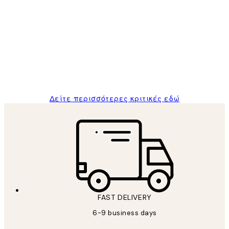
Επαληθευμένος αγοραστής
Κριτικές
Πελατών
The quality of the posters was excellent
and the package was delivered on time.
1 Απρ
ΠΑΝΑΓΙΩΤΗΣ Κ
Δείτε περισσότερες κριτικές εδώ
FAST DELIVERY
6-9 business days