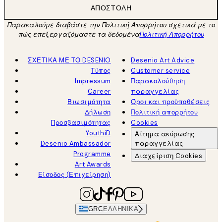
ΑΠΟΣΤΟΛΉ
Παρακαλούμε διαβάστε την Πολιτική Απορρήτου σχετικά με το
πώς επεξεργαζόμαστε τα δεδομένα
Πολιτική Απορρήτου
ΣΧΕΤΙΚΑ ΜΕ ΤΟ DESENIO
Desenio Art Advice
Τύπος
Customer service
Impressum
Παρακολούθηση
Career
παραγγελίας
Βιωσιμότητα
Όροι και προϋποθέσεις
Δήλωση
Πολιτική απορρήτου
Προσβασιμότητας
Cookies
YouthiD
Αίτημα ακύρωσης
Desenio Ambassador
παραγγελίας
Programme
Διαχείριση Cookies
Art Awards
Είσοδος (Επιχείρηση)
GRC
ΕΛΛΗΝΙΚΆ