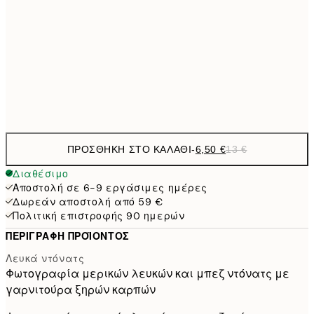
9,
30x40 cm
19,
16,2
50x70 cm
32,
Frame
options
ΠΡΟΣΘΉΚΗ ΣΤΟ ΚΑΛΆΘΙ
-
6,50 €
13 €
Διαθέσιμο
Αποστολή σε 6-9 εργάσιμες ημέρες
Δωρεάν αποστολή από 59 €
Πολιτική επιστροφής 90 ημερών
ΠΕΡΙΓΡΑΦΉ ΠΡΟΪΌΝΤΟΣ
Λευκά ντόνατς
Φωτογραφία μερικών λευκών και μπεζ ντόνατς με
γαρνιτούρα ξηρών καρπών