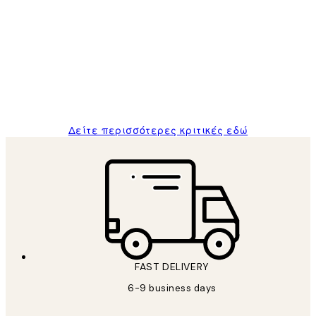
Κριτικές
Πελατών
The quality of the posters was excellent
and the package was delivered on time.
1 Απρ
ΠΑΝΑΓΙΩΤΗΣ Κ
Δείτε περισσότερες κριτικές εδώ
FAST DELIVERY
6-9 business days