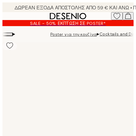
Skip
to
main
SALE - 50% ΈΚΠΤΩΣΗ ΣΕ POSTER*
content.
▸
▸
Cocktails and Din
Poster για την κουζίνα
Product
images