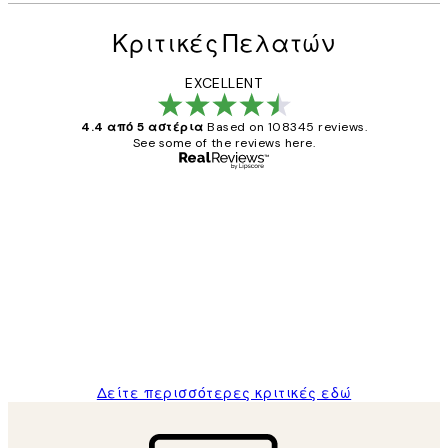
Κριτικές Πελατών
EXCELLENT
4.4 από 5 αστέρια
Based on 108345 reviews.
See some of the reviews here.
Επαληθευμένος αγοραστής
Κριτικές
Πελατών
The quality of the posters was excellent
and the package was delivered on time.
1 Απρ
ΠΑΝΑΓΙΩΤΗΣ Κ
Δείτε περισσότερες κριτικές εδώ