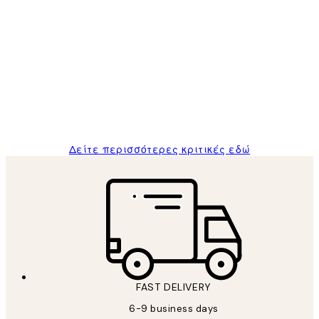
Επαληθευμένος αγοραστής
Κριτικές
Πελατών
The quality of the posters was excellent
and the package was delivered on time.
1 Απρ
ΠΑΝΑΓΙΩΤΗΣ Κ
Δείτε περισσότερες κριτικές εδώ
FAST DELIVERY
6-9 business days