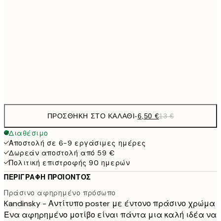
9,
30x40 cm
19,
16,2
50x70 cm
32,
Frame
options
ΠΡΟΣΘΉΚΗ ΣΤΟ ΚΑΛΆΘΙ
-
6,50 €
13 €
Διαθέσιμο
Αποστολή σε 6-9 εργάσιμες ημέρες
Δωρεάν αποστολή από 59 €
Πολιτική επιστροφής 90 ημερών
ΠΕΡΙΓΡΑΦΉ ΠΡΟΪΌΝΤΟΣ
Πράσινο αφηρημένο πρόσωπο
Kandinsky - Αντίτυπο poster με έντονο πράσινο χρώμα
Ένα αφηρημένο μοτίβο είναι πάντα μια καλή ιδέα να