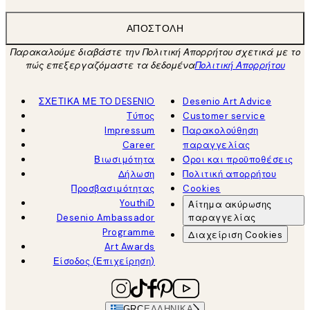
ΑΠΟΣΤΟΛΉ
Παρακαλούμε διαβάστε την Πολιτική Απορρήτου σχετικά με το
πώς επεξεργαζόμαστε τα δεδομένα
Πολιτική Απορρήτου
ΣΧΕΤΙΚΑ ΜΕ ΤΟ DESENIO
Desenio Art Advice
Τύπος
Customer service
Impressum
Παρακολούθηση
Career
παραγγελίας
Βιωσιμότητα
Όροι και προϋποθέσεις
Δήλωση
Πολιτική απορρήτου
Προσβασιμότητας
Cookies
YouthiD
Αίτημα ακύρωσης
Desenio Ambassador
παραγγελίας
Programme
Διαχείριση Cookies
Art Awards
Είσοδος (Επιχείρηση)
GRC
ΕΛΛΗΝΙΚΆ