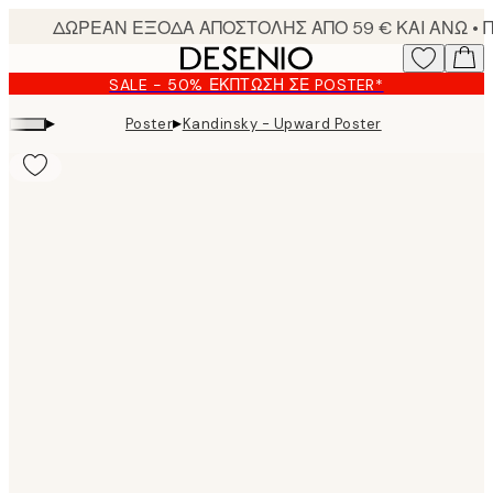
Skip
to
main
SALE - 50% ΈΚΠΤΩΣΗ ΣΕ POSTER*
content.
▸
▸
Poster
Kandinsky - Upward Poster
Product