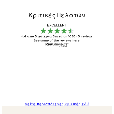
Κριτικές Πελατών
EXCELLENT
4.4 από 5 αστέρια
Based on 108345 reviews.
See some of the reviews here.
Επαληθευμένος αγοραστής
Κριτικές
Πελατών
The quality of the posters was excellent
and the package was delivered on time.
1 Απρ
ΠΑΝΑΓΙΩΤΗΣ Κ
Δείτε περισσότερες κριτικές εδώ