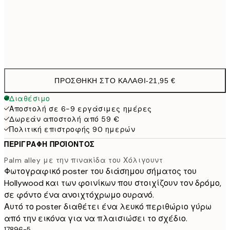
50x70 cm
3
Frame
options
ΠΡΟΣΘΉΚΗ ΣΤΟ ΚΑΛΆΘΙ
-
21,95 €
Διαθέσιμο
Αποστολή σε 6-9 εργάσιμες ημέρες
Δωρεάν αποστολή από 59 €
Πολιτική επιστροφής 90 ημερών
ΠΕΡΙΓΡΑΦΉ ΠΡΟΪΌΝΤΟΣ
Palm alley με την πινακίδα του Χόλιγουντ
Φωτογραφικό poster του διάσημου σήματος του
Hollywood και των φοινίκων που στοιχίζουν τον δρόμο,
σε φόντο ένα ανοιχτόχρωμο ουρανό.
Αυτό το poster διαθέτει ένα λευκό περιθώριο γύρω
από την εικόνα για να πλαισιώσει το σχέδιο.
17896-5