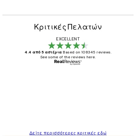
Κριτικές Πελατών
EXCELLENT
4.4 από 5 αστέρια
Based on 108345 reviews.
See some of the reviews here.
Επαληθευμένος αγοραστής
Κριτικές
Πελατών
The quality of the posters was excellent
and the package was delivered on time.
1 Απρ
ΠΑΝΑΓΙΩΤΗΣ Κ
Δείτε περισσότερες κριτικές εδώ