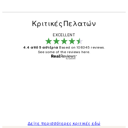
Κριτικές Πελατών
EXCELLENT
4.4 από 5 αστέρια
Based on 108345 reviews.
See some of the reviews here.
Επαληθευμένος αγοραστής
Κριτικές
Πελατών
The quality of the posters was excellent
and the package was delivered on time.
1 Απρ
ΠΑΝΑΓΙΩΤΗΣ Κ
Δείτε περισσότερες κριτικές εδώ