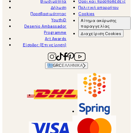
Βιωσιμότητα
Όροι και προϋποθέσεις
Δήλωση
Πολιτική απορρήτου
Προσβασιμότητας
Cookies
YouthiD
Αίτημα ακύρωσης
Desenio Ambassador
παραγγελίας
Programme
Διαχείριση Cookies
Art Awards
Είσοδος (Επιχείρηση)
GRC
ΕΛΛΗΝΙΚΆ