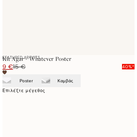
images
FEATURED ARTISTS
Kit Agar - Whatever Poster
9 €
15 €
40%*
Poster
Καμβάς
Επιλέξτε μέγεθος