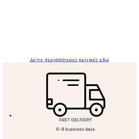
Επαληθευμένος αγοραστής
Κριτικές
Πελατών
The quality of the posters was excellent
and the package was delivered on time.
1 Απρ
ΠΑΝΑΓΙΩΤΗΣ Κ
Δείτε περισσότερες κριτικές εδώ
FAST DELIVERY
6-9 business days