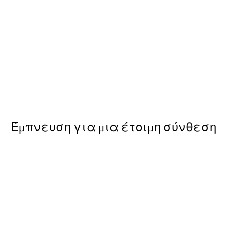
50%*
Sunny Lemons Poster
Από 6,50 €
13 €
Έμπνευση για μια έτοιμη σύνθεση