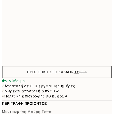
13,1
30x40 cm
21,
22,8
50x70 cm
71,4
100x150 cm
1
Frame
options
ΠΡΟΣΘΉΚΗ ΣΤΟ ΚΑΛΆΘΙ
-
9 €
15 €
Διαθέσιμο
Αποστολή σε 6-9 εργάσιμες ημέρες
Δωρεάν αποστολή από 59 €
Πολιτική επιστροφής 90 ημερών
ΠΕΡΙΓΡΑΦΉ ΠΡΟΪΌΝΤΟΣ
Μουτρωμένη Μαύρη Γάτα