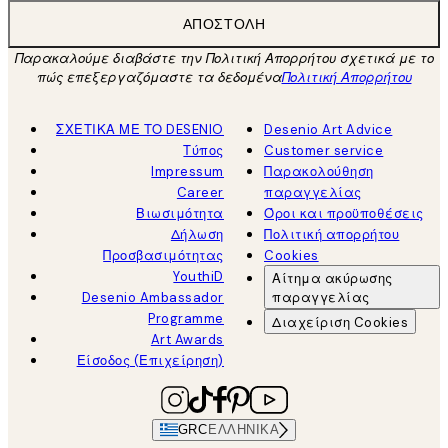
ΑΠΟΣΤΟΛΉ
Παρακαλούμε διαβάστε την Πολιτική Απορρήτου σχετικά με το
πώς επεξεργαζόμαστε τα δεδομένα
Πολιτική Απορρήτου
ΣΧΕΤΙΚΑ ΜΕ ΤΟ DESENIO
Desenio Art Advice
Τύπος
Customer service
Impressum
Παρακολούθηση
Career
παραγγελίας
Βιωσιμότητα
Όροι και προϋποθέσεις
Δήλωση
Πολιτική απορρήτου
Προσβασιμότητας
Cookies
YouthiD
Αίτημα ακύρωσης
Desenio Ambassador
παραγγελίας
Programme
Διαχείριση Cookies
Art Awards
Είσοδος (Επιχείρηση)
GRC
ΕΛΛΗΝΙΚΆ